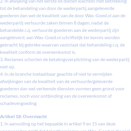
2. In afwijking van het eerste lid dienen klachten met betrekking
tot de behandeling van door de wederpartij aangeleverde
goederen dan wel de kwaliteit van de door Was-Goed.nl aan de
wederpartij verhuurde zaken binnen 8 dagen, nadat de
behandelde c.q. verhuurde goederen aan de wederpartij zijn
aangeleverd, aan Was-Goed.nl schriftelijk ter kennis worden
gebracht bij gebreke waarvan vaststaat dat behandeling c.q. de
kwaliteit conform de overeenkomst is.
3. Reclames schorten de betalingsverplichting van de wederpartij
niet op.
4. In de branche toelaatbaar geachte of niet te vermijden
afwijkingen van de kwaliteit van de verhuurde/geleverde
goederen dan wel verleende diensten vormen geen grond voor
reclames, noch voor ontbinding van de overeenkomst of
schadevergoeding
Artikel 18: Overmacht
1. In aanvulling op het bepaalde in artikel 9 en 15 van deze
voorwaarden geldt dat tekortkomingen van Was-Goed.nl die niet