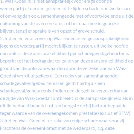
1. Was-Goed.nl is niet aansprakelijk voor enige door de
wederpartij of derden geleden of te lijden schade, van welke aard
of omvang dan ook, samenhangende met of voortvloeiende uit de
nakoming van de overeenkomst of het daarmee in gebreke
blijven, tenzij er sprake is van opzet of grove schuld.
2. Indien en voor zover op Was-Goed.nl enige aansprakelijkheid
jegens de wederpartij mocht blijken te rusten, uit welke hoofde
dan ook, is deze aansprakelijkheid per schadegeval/gebeurtenis
beperkt tot het bedrag dat ter zake van deze aansprakelijkheid op
grond van de polisvoorwaarden door de verzekeraar van Was-
Goed.nl wordt uitgekeerd. Een reeks van samenhangende
schadegevallen/gebeurtenissen geldt hierbij als één
schadegeval/gebeurtenis. Indien een dergelijke verzekering aan
de zijde van Was-Goed.nl ontbreekt, is de aansprakelijkheid als in
dit lid bedoeld beperkt tot ten hoogste de bij factuur bepaalde
tegenwaarde van de overeengekomen prestatie (exclusief BTW).
3. Indien Was-Goed.nl ter zake van enige schade waarvoor zij
krachtens de overeenkomst met de wederpartij c.q. deze