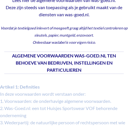
Lees hier de algemene voorwaarden van was-goed.nl.
Deze zijn steeds van toepassing als je gebruikt maakt van de
diensten van was-goed.nl.
Voordat je textielgoed inlevert of meegeeft graag altijd het textiel controleren op
sleutels, papier, muntgeld, enzovoort.
Onleesbaar waslabel is voor eigen risico.
ALGEMENE VOORWAARDEN WAS-GOED.NL TEN
BEHOEVE VAN BEDRIJVEN, INSTELLINGEN EN
PARTICULIEREN
Artikel 1: Definities
In deze voorwaarden wordt verstaan onder:
1. Voorwaarden: de onderhavige algemene voorwaarden.
2. Was-Goed.nl: een tot Huisjes Sportswear VOF behorende
onderneming
3. Wederpartij: de natuurlijke persoon of rechtspersoon met wie