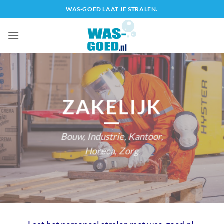
Ga
WAS-GOED LAAT JE STRALEN.
naar
inhoud
ZAKELIJK
Bouw, Industrie, Kantoor,
Horeca, Zorg